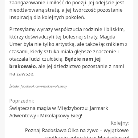
zaangażowanie i miłość do poezji. Jej odejście jest
nieodżałowaną stratą, a jej twórczość pozostanie
inspiracją dla kolejnych pokoleń.
Przesyłamy wyrazy współczucia rodzinie i bliskim,
którzy doświadczyli tej bolesnej straty. Magda
Umer była nie tylko artystką, ale także łącznikiem z
czasami, kiedy sztuka miała głębsze znaczenie i
otaczała ludzi czułością.
Będzie nam jej
brakowało
, ale jej dziedzictwo pozostanie z nami
na zawsze.
Źródło: facebook.com/mokiswolesnicy
Continue
Poprzedni:
Świąteczna magia w Międzyborzu: Jarmark
Reading
Adwentowy i Mikołajkowy Bieg!
Kolejny:
Poznaj Radosława Olka na żywo – wyjątkowe
spotkanie autorskie w Międzyborzu!