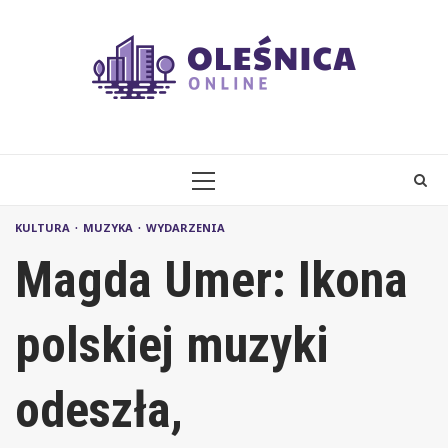
Skip
to
content
PRIMARY
MENU
KULTURA
MUZYKA
WYDARZENIA
Magda Umer: Ikona
polskiej muzyki
odeszła,