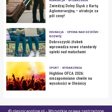
REKREACJA
WYDARZENIA
Zwiedzaj Dolny Śląsk z Kartą
Aglomeracyjną – atrakcje za
pół ceny!
EDUKACJA
OPIEKA NAD DZIEĆMI
ROZWÓJ
Dobroszycki żłobek
wprowadza nowe standardy
opieki nad maluchami
SPORT
WYDARZENIA
Highline OFCA 2026:
niezapomniane chwile na
wysokości w Oleśnicy
© olesnicaonline.pl - Wszystkie prawa zastrzeżone