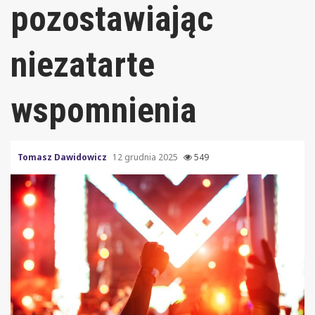
pozostawiając
niezatarte
wspomnienia
Tomasz Dawidowicz
12 grudnia 2025
549