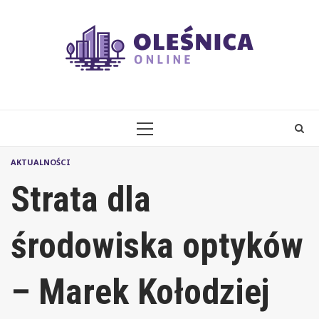
Skip
to
content
PRIMARY
MENU
AKTUALNOŚCI
Strata dla
środowiska optyków
– Marek Kołodziej