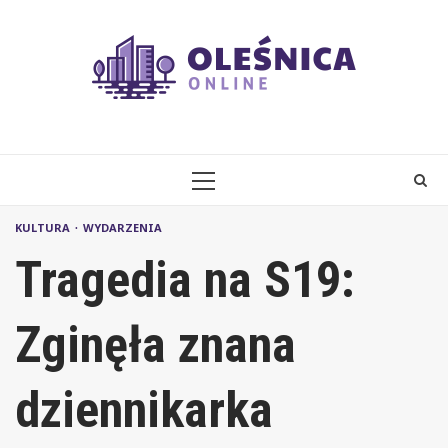
Skip
to
content
PRIMARY
MENU
KULTURA
WYDARZENIA
Tragedia na S19:
Zginęła znana
dziennikarka