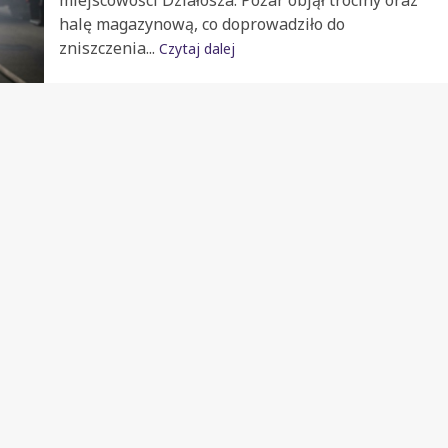
miejscowości Działosza. Pożar objął trociny oraz
halę magazynową, co doprowadziło do
zniszczenia...
Czytaj dalej