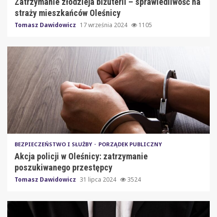
Zatrzymanie złodzieja biżuterii – sprawiedliwość na
straży mieszkańców Oleśnicy
Tomasz Dawidowicz
17 września 2024
1105
BEZPIECZEŃSTWO I SŁUŻBY
PORZĄDEK PUBLICZNY
Akcja policji w Oleśnicy: zatrzymanie
poszukiwanego przestępcy
Tomasz Dawidowicz
31 lipca 2024
3524