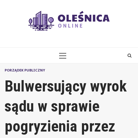
Skip
to
content
PRIMARY
MENU
PORZĄDEK PUBLICZNY
Bulwersujący wyrok
sądu w sprawie
pogryzienia przez