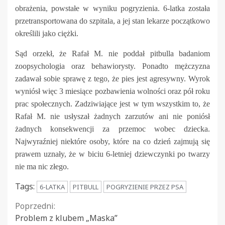
obrażenia, powstałe w wyniku pogryzienia. 6-latka została
przetransportowana do szpitala, a jej stan lekarze początkowo
określili jako ciężki.
Sąd orzekł, że Rafał M. nie poddał pitbulla badaniom
zoopsychologia oraz behawiorysty. Ponadto mężczyzna
zadawał sobie sprawę z tego, że pies jest agresywny. Wyrok
wyniósł więc 3 miesiące pozbawienia wolności oraz pół roku
prac społecznych. Zadziwiające jest w tym wszystkim to, że
Rafał M. nie usłyszał żadnych zarzutów ani nie poniósł
żadnych konsekwencji za przemoc wobec dziecka.
Najwyraźniej niektóre osoby, które na co dzień zajmują się
prawem uznały, że w biciu 6-letniej dziewczynki po twarzy
nie ma nic złego.
Tags:
6-LATKA
PITBULL
POGRYZIENIE PRZEZ PSA
Continue
Poprzedni:
Problem z klubem „Maska”