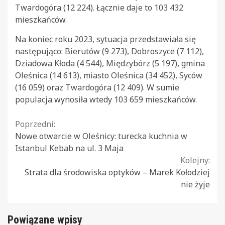
Twardogóra (12 224). Łącznie daje to 103 432
mieszkańców.
Na koniec roku 2023, sytuacja przedstawiała się
następująco: Bierutów (9 273), Dobroszyce (7 112),
Dziadowa Kłoda (4 544), Międzybórz (5 197), gmina
Oleśnica (14 613), miasto Oleśnica (34 452), Syców
(16 059) oraz Twardogóra (12 409). W sumie
populacja wynosiła wtedy 103 659 mieszkańców.
Continue
Poprzedni:
Nowe otwarcie w Oleśnicy: turecka kuchnia w
Reading
Istanbul Kebab na ul. 3 Maja
Kolejny:
Strata dla środowiska optyków – Marek Kołodziej
nie żyje
Powiązane wpisy