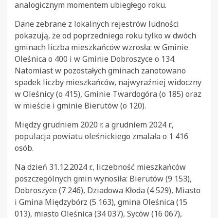
analogicznym momentem ubiegłego roku.
Dane zebrane z lokalnych rejestrów ludności
pokazują, że od poprzedniego roku tylko w dwóch
gminach liczba mieszkańców wzrosła: w Gminie
Oleśnica o 400 i w Gminie Dobroszyce o 134.
Natomiast w pozostałych gminach zanotowano
spadek liczby mieszkańców, najwyraźniej widoczny
w Oleśnicy (o 415), Gminie Twardogóra (o 185) oraz
w mieście i gminie Bierutów (o 120).
Między grudniem 2020 r. a grudniem 2024 r.,
populacja powiatu oleśnickiego zmalała o 1 416
osób.
Na dzień 31.12.2024 r., liczebność mieszkańców
poszczególnych gmin wynosiła: Bierutów (9 153),
Dobroszyce (7 246), Dziadowa Kłoda (4 529), Miasto
i Gmina Międzybórz (5 163), gmina Oleśnica (15
013), miasto Oleśnica (34 037), Syców (16 067),