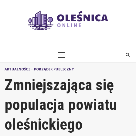
Skip
to
content
PRIMARY
MENU
AKTUALNOŚCI
PORZĄDEK PUBLICZNY
Zmniejszająca się
populacja powiatu
oleśnickiego