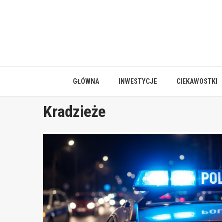
Skip
to
content
GŁÓWNA
INWESTYCJE
CIEKAWOSTKI
Kradzieże