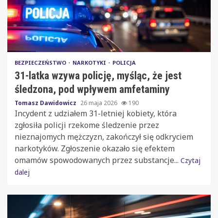
BEZPIECZEŃSTWO
NARKOTYKI
POLICJA
31-latka wzywa policję, myśląc, że jest
śledzona, pod wpływem amfetaminy
Tomasz Dawidowicz
26 maja 2026
190
Incydent z udziałem 31-letniej kobiety, która
zgłosiła policji rzekome śledzenie przez
nieznajomych mężczyzn, zakończył się odkryciem
narkotyków. Zgłoszenie okazało się efektem
omamów spowodowanych przez substancje...
Czytaj
dalej