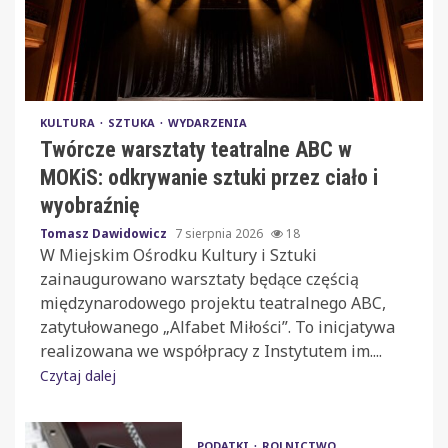
KULTURA
SZTUKA
WYDARZENIA
Twórcze warsztaty teatralne ABC w
MOKiS: odkrywanie sztuki przez ciało i
wyobraźnię
Tomasz Dawidowicz
7 sierpnia 2026
18
W Miejskim Ośrodku Kultury i Sztuki
zainaugurowano warsztaty będące częścią
międzynarodowego projektu teatralnego ABC,
zatytułowanego „Alfabet Miłości”. To inicjatywa
realizowana we współpracy z Instytutem im....
Czytaj dalej
PODATKI
ROLNICTWO