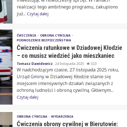
inwestując w nowoczesny sprzęt. W ramach
realizacji tego ambitnego programu, zakupiono
już...
Czytaj dalej
ĆWICZENIA
OBRONA CYWILNA
PODNOSZENIE BEZPIECZEŃSTWA
Ćwiczenia ratunkowe w Dziadowej Kłodzie
– co musisz wiedzieć jako mieszkaniec
Tomasz Dawidowicz
24 listopada 2025
323
W nadchodzącym czasie, 27 listopada 2025 roku,
Urząd Gminy w Dziadowej Kłodzie stanie się
miejscem intensywnych działań związanych z
ochroną ludności i obroną cywilną. Głównym...
Czytaj dalej
OBRONA CYWILNA
WYDARZENIA
Ćwiczenia obrony cywilnej w Bierutowie: