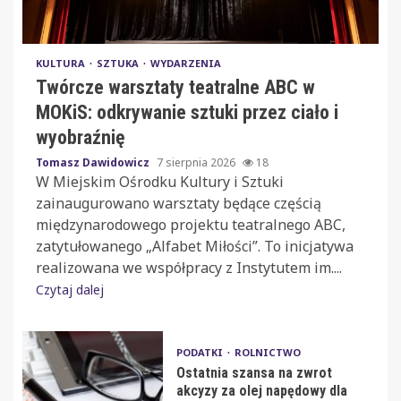
KULTURA
SZTUKA
WYDARZENIA
Twórcze warsztaty teatralne ABC w
MOKiS: odkrywanie sztuki przez ciało i
wyobraźnię
Tomasz Dawidowicz
7 sierpnia 2026
18
W Miejskim Ośrodku Kultury i Sztuki
zainaugurowano warsztaty będące częścią
międzynarodowego projektu teatralnego ABC,
zatytułowanego „Alfabet Miłości”. To inicjatywa
realizowana we współpracy z Instytutem im....
Czytaj dalej
PODATKI
ROLNICTWO
Ostatnia szansa na zwrot
akcyzy za olej napędowy dla