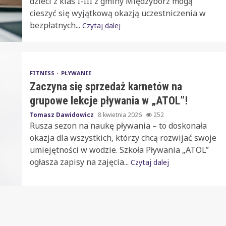
dzieci z klas I-III z gminy Międzybórz mogą
cieszyć się wyjątkową okazją uczestniczenia w
bezpłatnych...
Czytaj dalej
FITNESS
PŁYWANIE
Zaczyna się sprzedaż karnetów na
grupowe lekcje pływania w „ATOL”!
Tomasz Dawidowicz
8 kwietnia 2026
252
Rusza sezon na naukę pływania – to doskonała
okazja dla wszystkich, którzy chcą rozwijać swoje
umiejętności w wodzie. Szkoła Pływania „ATOL”
ogłasza zapisy na zajęcia...
Czytaj dalej