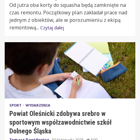
Od jutra oba korty do squasha będą zamknięte na
czas remontu. Początkowy plan zakładał prace nad
jednym z obiektów, ale w porozumieniu z ekipą
remontową...
Czytaj dalej
SPORT
WYDARZENIA
Powiat Oleśnicki zdobywa srebro w
sportowym współzawodnictwie szkół
Dolnego Śląska
Tomasz Dawidowicz
30 listopada 2025
500