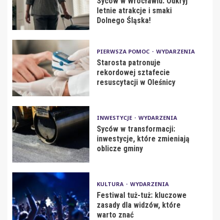
Syców w Wrocławiu: Odkryj
letnie atrakcje i smaki
Dolnego Śląska!
PIERWSZA POMOC
WYDARZENIA
Starosta patronuje
rekordowej sztafecie
resuscytacji w Oleśnicy
INWESTYCJE
WYDARZENIA
Syców w transformacji:
inwestycje, które zmieniają
oblicze gminy
KULTURA
WYDARZENIA
Festiwal tuż-tuż: kluczowe
zasady dla widzów, które
warto znać