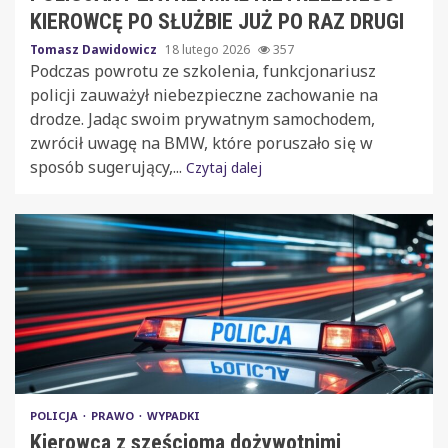
KIEROWCĘ PO SŁUŻBIE JUŻ PO RAZ DRUGI
Tomasz Dawidowicz
18 lutego 2026
357
Podczas powrotu ze szkolenia, funkcjonariusz
policji zauważył niebezpieczne zachowanie na
drodze. Jadąc swoim prywatnym samochodem,
zwrócił uwagę na BMW, które poruszało się w
sposób sugerujący,...
Czytaj dalej
POLICJA
PRAWO
WYPADKI
Kierowca z sześcioma dożywotnimi