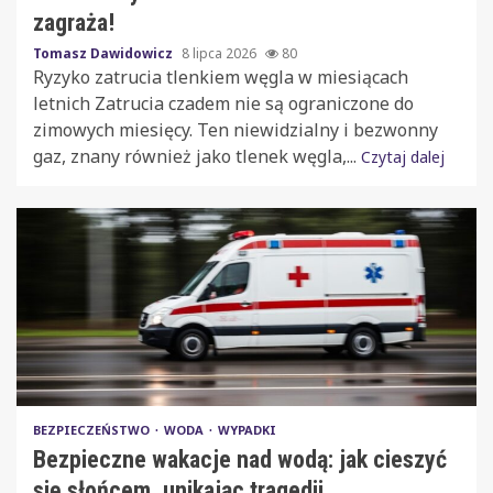
zagraża!
Tomasz Dawidowicz
8 lipca 2026
80
Ryzyko zatrucia tlenkiem węgla w miesiącach
letnich Zatrucia czadem nie są ograniczone do
zimowych miesięcy. Ten niewidzialny i bezwonny
gaz, znany również jako tlenek węgla,...
Czytaj dalej
BEZPIECZEŃSTWO
WODA
WYPADKI
Bezpieczne wakacje nad wodą: jak cieszyć
się słońcem, unikając tragedii