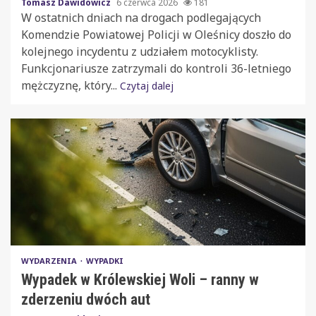
Tomasz Dawidowicz
6 czerwca 2026
181
W ostatnich dniach na drogach podlegających
Komendzie Powiatowej Policji w Oleśnicy doszło do
kolejnego incydentu z udziałem motocyklisty.
Funkcjonariusze zatrzymali do kontroli 36-letniego
mężczyznę, który...
Czytaj dalej
WYDARZENIA
WYPADKI
Wypadek w Królewskiej Woli – ranny w
zderzeniu dwóch aut