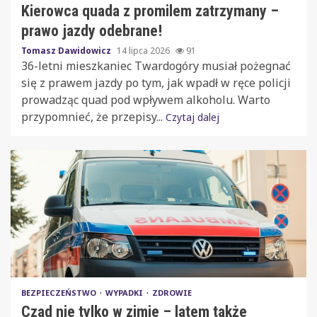
Kierowca quada z promilem zatrzymany –
prawo jazdy odebrane!
Tomasz Dawidowicz
14 lipca 2026
91
36-letni mieszkaniec Twardogóry musiał pożegnać
się z prawem jazdy po tym, jak wpadł w ręce policji
prowadząc quad pod wpływem alkoholu. Warto
przypomnieć, że przepisy...
Czytaj dalej
BEZPIECZEŃSTWO
WYPADKI
ZDROWIE
Czad nie tylko w zimie – latem także