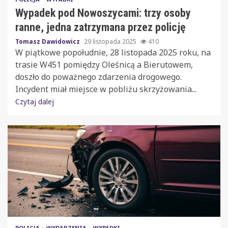
Wypadek pod Nowoszycami: trzy osoby
ranne, jedna zatrzymana przez policję
Tomasz Dawidowicz
29 listopada 2025
410
W piątkowe popołudnie, 28 listopada 2025 roku, na
trasie W451 pomiędzy Oleśnicą a Bierutowem,
doszło do poważnego zdarzenia drogowego.
Incydent miał miejsce w pobliżu skrzyżowania...
Czytaj dalej
POLICJA
WYDARZENIA
WYPADKI