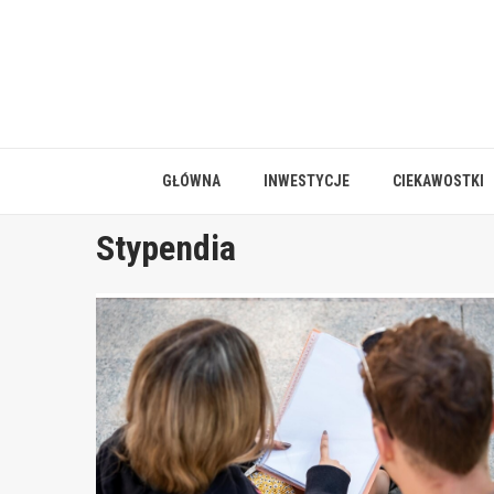
Skip
to
content
GŁÓWNA
INWESTYCJE
CIEKAWOSTKI
Stypendia