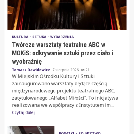
KULTURA
SZTUKA
WYDARZENIA
Twórcze warsztaty teatralne ABC w
MOKiS: odkrywanie sztuki przez ciało i
wyobraźnię
Tomasz Dawidowicz
7 sierpnia 2026
21
W Miejskim Ośrodku Kultury i Sztuki
zainaugurowano warsztaty będące częścią
międzynarodowego projektu teatralnego ABC,
zatytułowanego „Alfabet Miłości”. To inicjatywa
realizowana we współpracy z Instytutem im....
Czytaj dalej
PODATKI
ROLNICTWO