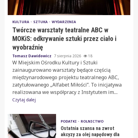
KULTURA
SZTUKA
WYDARZENIA
Twórcze warsztaty teatralne ABC w
MOKiS: odkrywanie sztuki przez ciało i
wyobraźnię
Tomasz Dawidowicz
7 sierpnia 2026
18
W Miejskim Ośrodku Kultury i Sztuki
zainaugurowano warsztaty będące częścią
międzynarodowego projektu teatralnego ABC,
zatytułowanego „Alfabet Miłości”. To inicjatywa
realizowana we współpracy z Instytutem im....
Czytaj dalej
PODATKI
ROLNICTWO
Ostatnia szansa na zwrot
akcyzy za olej napędowy dla