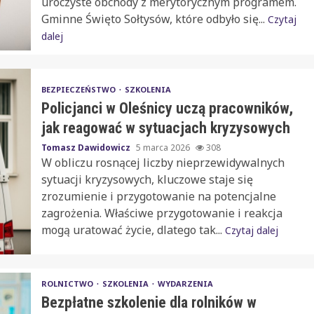
uroczyste obchody z merytorycznym programem.
Gminne Święto Sołtysów, które odbyło się...
Czytaj
dalej
BEZPIECZEŃSTWO
SZKOLENIA
Policjanci w Oleśnicy uczą pracowników,
jak reagować w sytuacjach kryzysowych
Tomasz Dawidowicz
5 marca 2026
308
W obliczu rosnącej liczby nieprzewidywalnych
sytuacji kryzysowych, kluczowe staje się
zrozumienie i przygotowanie na potencjalne
zagrożenia. Właściwe przygotowanie i reakcja
mogą uratować życie, dlatego tak...
Czytaj dalej
ROLNICTWO
SZKOLENIA
WYDARZENIA
Bezpłatne szkolenie dla rolników w