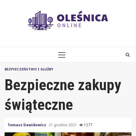
Skip
to
content
PRIMARY
MENU
BEZPIECZEŃSTWO I SŁUŻBY
Bezpieczne zakupy
świąteczne
Tomasz Dawidowicz
21 grudnia 2021
1277