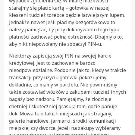
wypadek zgubienia się. W miarę możliwości
starajmy się płacić kartą – gotówka w naszej
kieszeni tudzież torebce będzie łatwiejszym łupem.
Jednakże nawet jeśli płacimy bezgotówkowo to
należy pamiętać, by przy dokonywaniu tego typu
płatności zachować pełną ostrożność. Dbajmy o to,
aby nikt niepowołany nie zobaczył PIN-u.
Niektórzy zapisują swój PIN na swojej karcie
kredytowej. Jest to zachowanie bardzo
nieodpowiedzialne. Podobnie jak to, kiedy w trakcie
transakcji przy użyciu gotówki pokazujemy
dokładnie, co mamy w portfelu. Nie powinniśmy
także zostawiać wózków z zakupami tudzież innych
bagaży bez nadzoru. Pamiętajmy, że złodzieje
chętniej i skuteczniej grasują tam, gdzie panuje
tłok. Mowa tu o takich miejscach jak stragany,
galerie handlowe, jarmarki, środki komunikacji
miejskiej czy dworce. Jeżeli na zakupy wybieramy