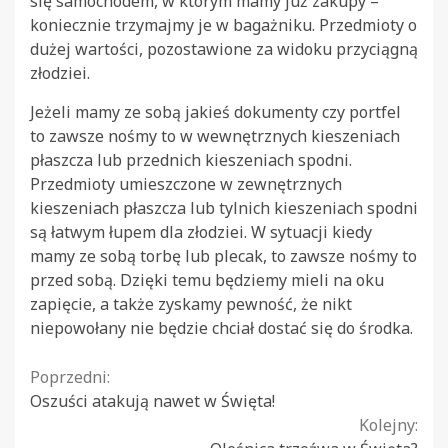
się samochodem, w którym mamy już zakupy –
koniecznie trzymajmy je w bagażniku. Przedmioty o
dużej wartości, pozostawione za widoku przyciągną
złodziei.
Jeżeli mamy ze sobą jakieś dokumenty czy portfel
to zawsze nośmy to w wewnętrznych kieszeniach
płaszcza lub przednich kieszeniach spodni.
Przedmioty umieszczone w zewnętrznych
kieszeniach płaszcza lub tylnich kieszeniach spodni
są łatwym łupem dla złodziei. W sytuacji kiedy
mamy ze sobą torbę lub plecak, to zawsze nośmy to
przed sobą. Dzięki temu będziemy mieli na oku
zapięcie, a także zyskamy pewność, że nikt
niepowołany nie będzie chciał dostać się do środka.
Continue
Poprzedni:
Oszuści atakują nawet w Święta!
Reading
Kolejny: