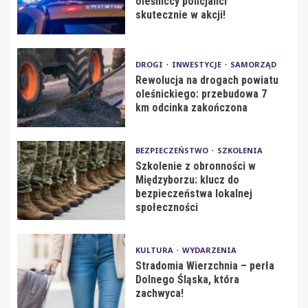
oleśniccy policjanci
skutecznie w akcji!
DROGI
INWESTYCJE
SAMORZĄD
Rewolucja na drogach powiatu
oleśnickiego: przebudowa 7
km odcinka zakończona
BEZPIECZEŃSTWO
SZKOLENIA
Szkolenie z obronności w
Międzyborzu: klucz do
bezpieczeństwa lokalnej
społeczności
KULTURA
WYDARZENIA
Stradomia Wierzchnia – perła
Dolnego Śląska, która
zachwyca!