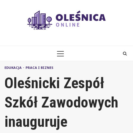
Skip
to
content
PRIMARY
MENU
EDUKACJA
PRACA I BIZNES
Oleśnicki Zespół
Szkół Zawodowych
inauguruje