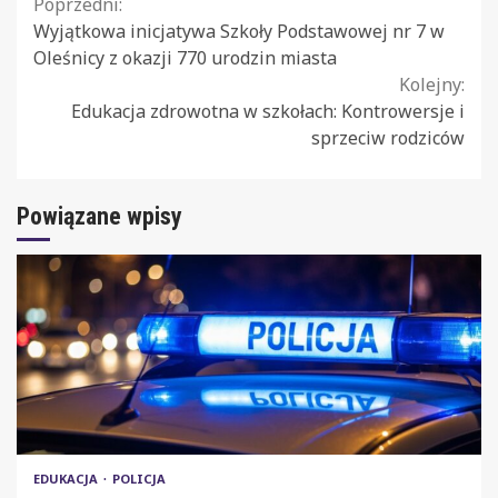
Continue
Poprzedni:
Wyjątkowa inicjatywa Szkoły Podstawowej nr 7 w
Reading
Oleśnicy z okazji 770 urodzin miasta
Kolejny:
Edukacja zdrowotna w szkołach: Kontrowersje i
sprzeciw rodziców
Powiązane wpisy
EDUKACJA
POLICJA