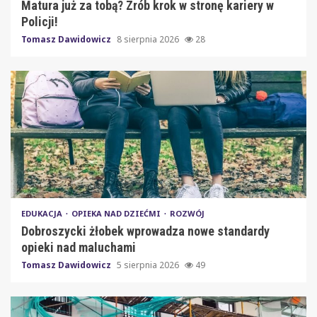
Matura już za tobą? Zrób krok w stronę kariery w
Policji!
Tomasz Dawidowicz
8 sierpnia 2026
28
EDUKACJA
OPIEKA NAD DZIEĆMI
ROZWÓJ
Dobroszycki żłobek wprowadza nowe standardy
opieki nad maluchami
Tomasz Dawidowicz
5 sierpnia 2026
49