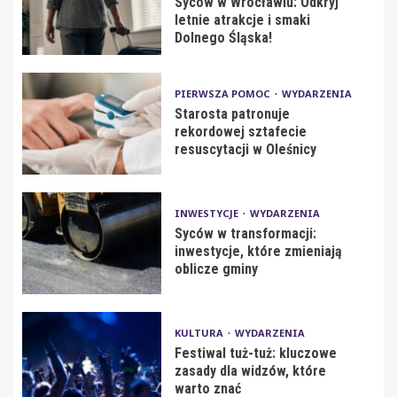
Syców w Wrocławiu: Odkryj
letnie atrakcje i smaki
Dolnego Śląska!
PIERWSZA POMOC
WYDARZENIA
Starosta patronuje
rekordowej sztafecie
resuscytacji w Oleśnicy
INWESTYCJE
WYDARZENIA
Syców w transformacji:
inwestycje, które zmieniają
oblicze gminy
KULTURA
WYDARZENIA
Festiwal tuż-tuż: kluczowe
zasady dla widzów, które
warto znać