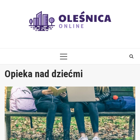
Skip
to
content
PRIMARY
MENU
Opieka nad dziećmi