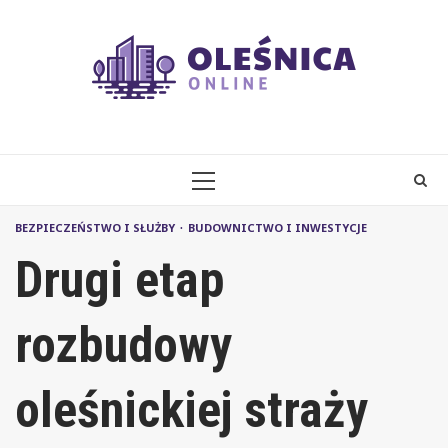
Skip
to
content
PRIMARY
MENU
BEZPIECZEŃSTWO I SŁUŻBY
BUDOWNICTWO I INWESTYCJE
Drugi etap
rozbudowy
oleśnickiej straży