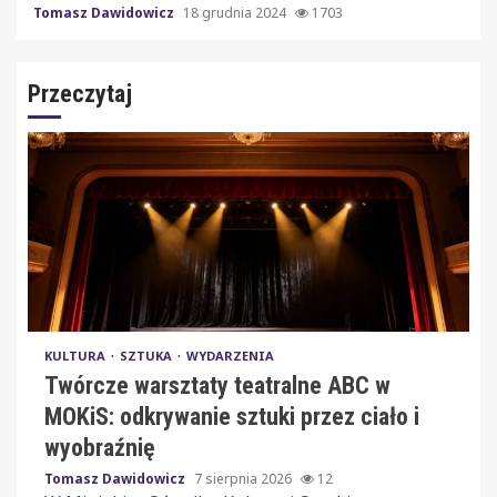
Tomasz Dawidowicz
18 grudnia 2024
1703
Przeczytaj
KULTURA
SZTUKA
WYDARZENIA
Twórcze warsztaty teatralne ABC w
MOKiS: odkrywanie sztuki przez ciało i
wyobraźnię
Tomasz Dawidowicz
7 sierpnia 2026
12