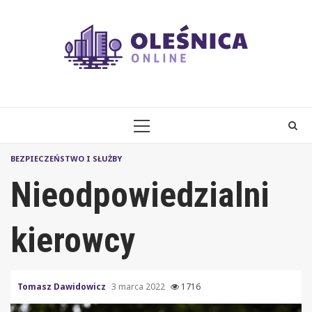
Skip
to
content
PRIMARY
MENU
BEZPIECZEŃSTWO I SŁUŻBY
Nieodpowiedzialni
kierowcy
Tomasz Dawidowicz
3 marca 2022
1716