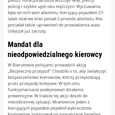
pieszo. Funkcjonariusze wszczęli więc pieszy
pościg i szybko ujęli obu mężczyzn. Wyczuwalna
była od nich woń alkoholu. Kierujący pojazdem 27-
latek miał we krwi ponad 2 promile alkoholu. Nie
posiadał także uprawnień do prowadzenia auta.
Usłyszał już zarzuty.
Mandat dla
nieodpowiedzialnego kierowcy
W Bierutowie policjanci prowadzili akcję
„Bezpieczny przejazd”. Chodziło o to, aby zwiększyć
bezpieczeństwo kierowców, którzy przejeżdżają
przez przejazdy kolejowe. W tym celu
funkcjonariusze podejmowali działania
prewencyjne. W trakcie tej akcji doszło do
niecodziennej sytuacji. Mianowicie jeden z
kierujących pojazdem popełnił wykroczenie.
Kompletnie zignorował on sygnalizację świetlną,