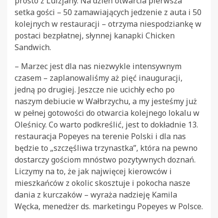
prosto z Luizjany. Na dzień otwarcia pierwsza
setka gości – 50 zamawiających jedzenie z auta i 50
kolejnych w restauracji – otrzyma niespodziankę w
postaci bezpłatnej, słynnej kanapki Chicken
Sandwich.
– Marzec jest dla nas niezwykle intensywnym
czasem – zaplanowaliśmy aż pięć inauguracji,
jedną po drugiej. Jeszcze nie ucichły echo po
naszym debiucie w Wałbrzychu, a my jesteśmy już
w pełnej gotowości do otwarcia kolejnego lokalu w
Oleśnicy. Co warto podkreślić, jest to dokładnie 13.
restauracja Popeyes na terenie Polski i dla nas
będzie to „szczęśliwa trzynastka”, która na pewno
dostarczy gościom mnóstwo pozytywnych doznań.
Liczymy na to, że jak najwięcej kierowców i
mieszkańców z okolic skosztuje i pokocha nasze
dania z kurczaków – wyraża nadzieję Kamila
Węcka, menedżer ds. marketingu Popeyes w Polsce.