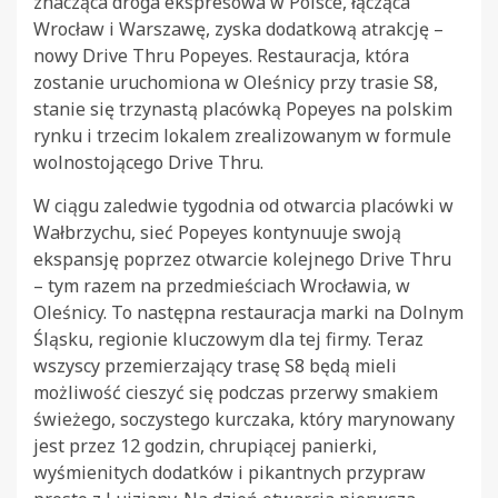
znacząca droga ekspresowa w Polsce, łącząca
Wrocław i Warszawę, zyska dodatkową atrakcję –
nowy Drive Thru Popeyes. Restauracja, która
zostanie uruchomiona w Oleśnicy przy trasie S8,
stanie się trzynastą placówką Popeyes na polskim
rynku i trzecim lokalem zrealizowanym w formule
wolnostojącego Drive Thru.
W ciągu zaledwie tygodnia od otwarcia placówki w
Wałbrzychu, sieć Popeyes kontynuuje swoją
ekspansję poprzez otwarcie kolejnego Drive Thru
– tym razem na przedmieściach Wrocławia, w
Oleśnicy. To następna restauracja marki na Dolnym
Śląsku, regionie kluczowym dla tej firmy. Teraz
wszyscy przemierzający trasę S8 będą mieli
możliwość cieszyć się podczas przerwy smakiem
świeżego, soczystego kurczaka, który marynowany
jest przez 12 godzin, chrupiącej panierki,
wyśmienitych dodatków i pikantnych przypraw