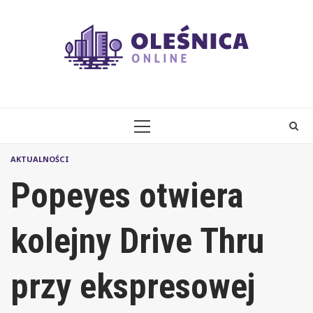
Skip
to
content
PRIMARY
MENU
AKTUALNOŚCI
Popeyes otwiera
kolejny Drive Thru
przy ekspresowej