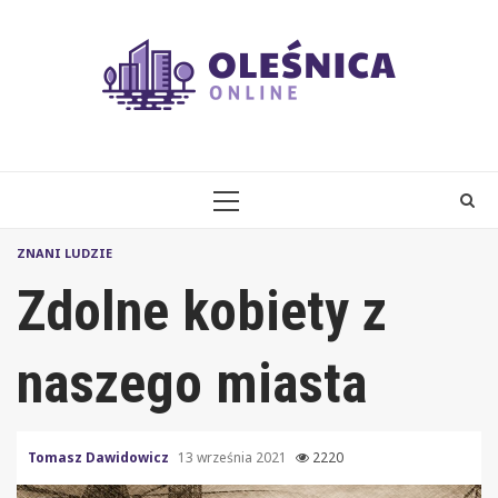
Skip
to
content
PRIMARY
MENU
ZNANI LUDZIE
Zdolne kobiety z
naszego miasta
Tomasz Dawidowicz
13 września 2021
2220