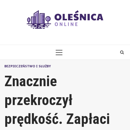
Skip
to
content
PRIMARY
MENU
BEZPIECZEŃSTWO I SŁUŻBY
Znacznie
przekroczył
prędkość. Zapłaci