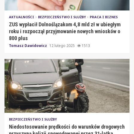
AKTUALNOŚCI
BEZPIECZEŃSTWO I SŁUŻBY
PRACA I BIZNES
ZUS wypłacił Dolnoślązakom 4,8 mld zł w ubiegłym
roku i rozpoczął przyjmowanie nowych wniosków o
800 plus
Tomasz Dawidowicz
12 lutego 2025
1513
BEZPIECZEŃSTWO I SŁUŻBY
Niedostosowanie prędkości do warunków drogowych
przyczyną kolizji spowodowanej przez 31-latka