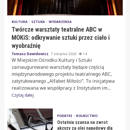
KULTURA
SZTUKA
WYDARZENIA
Twórcze warsztaty teatralne ABC w
MOKiS: odkrywanie sztuki przez ciało i
wyobraźnię
Tomasz Dawidowicz
7 sierpnia 2026
14
W Miejskim Ośrodku Kultury i Sztuki
zainaugurowano warsztaty będące częścią
międzynarodowego projektu teatralnego ABC,
zatytułowanego „Alfabet Miłości”. To inicjatywa
realizowana we współpracy z Instytutem im....
Czytaj dalej
PODATKI
ROLNICTWO
Ostatnia szansa na zwrot
akcyzy za olej napędowy dla