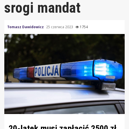
srogi mandat
Tomasz Dawidowicz
25 czerwca 2023
1754
20-latek musi zapłacić 2500 zł