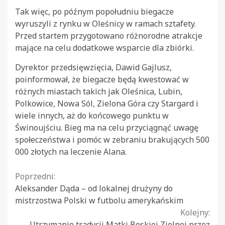
Tak więc, po późnym popołudniu biegacze
wyruszyli z rynku w Oleśnicy w ramach sztafety.
Przed startem przygotowano różnorodne atrakcje
mające na celu dodatkowe wsparcie dla zbiórki.
Dyrektor przedsięwzięcia, Dawid Gajlusz,
poinformował, że biegacze będą kwestować w
różnych miastach takich jak Oleśnica, Lubin,
Polkowice, Nowa Sól, Zielona Góra czy Stargard i
wiele innych, aż do końcowego punktu w
Świnoujściu. Bieg ma na celu przyciągnąć uwagę
społeczeństwa i pomóc w zebraniu brakujących 500
000 złotych na leczenie Alana.
Continue
Poprzedni:
Aleksander Dąda – od lokalnej drużyny do
Reading
mistrzostwa Polski w futbolu amerykańskim
Kolejny:
Utrzymanie tradycji Matki Boskiej Zielnej przez