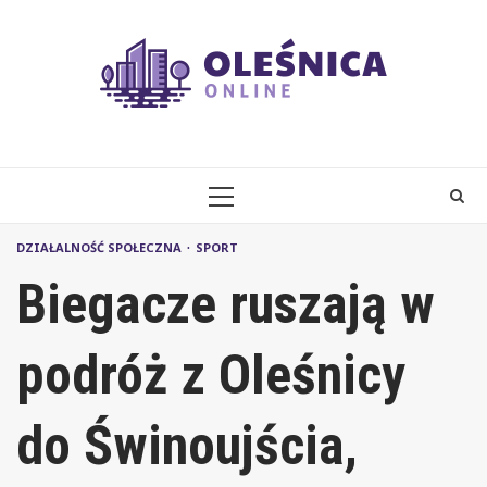
Skip
to
content
PRIMARY
MENU
DZIAŁALNOŚĆ SPOŁECZNA
SPORT
Biegacze ruszają w
podróż z Oleśnicy
do Świnoujścia,