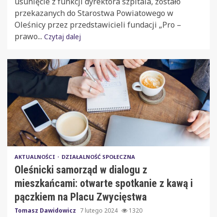
usunięcie z funkcji dyrektora szpitala, zostało
przekazanych do Starostwa Powiatowego w
Oleśnicy przez przedstawicieli fundacji „Pro –
prawo...
Czytaj dalej
AKTUALNOŚCI
DZIAŁALNOŚĆ SPOŁECZNA
Oleśnicki samorząd w dialogu z
mieszkańcami: otwarte spotkanie z kawą i
pączkiem na Placu Zwycięstwa
Tomasz Dawidowicz
7 lutego 2024
1320