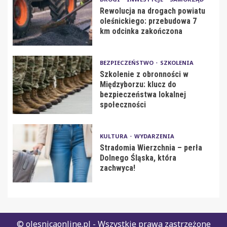
Rewolucja na drogach powiatu
oleśnickiego: przebudowa 7
km odcinka zakończona
BEZPIECZEŃSTWO
SZKOLENIA
Szkolenie z obronności w
Międzyborzu: klucz do
bezpieczeństwa lokalnej
społeczności
KULTURA
WYDARZENIA
Stradomia Wierzchnia – perła
Dolnego Śląska, która
zachwyca!
© olesnicaonline.pl - Wszystkie prawa zastrzeżone