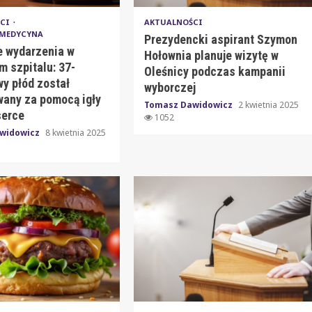
ŚCI
AKTUALNOŚCI
 MEDYCYNA
Prezydencki aspirant Szymon
e wydarzenia w
Hołownia planuje wizytę w
m szpitalu: 37-
Oleśnicy podczas kampanii
y płód został
wyborczej
any za pomocą igły
Tomasz Dawidowicz
2 kwietnia 2025
serce
1052
widowicz
8 kwietnia 2025