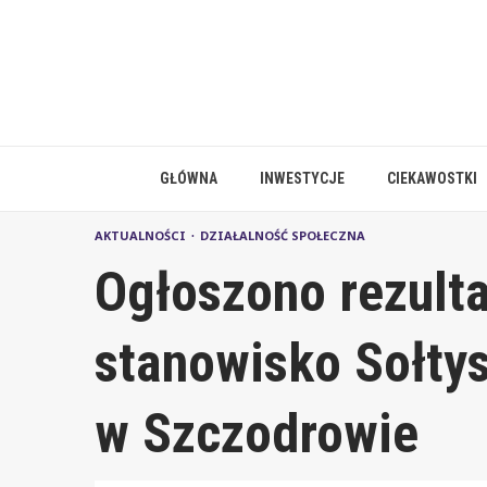
Skip
to
content
GŁÓWNA
INWESTYCJE
CIEKAWOSTKI
AKTUALNOŚCI
DZIAŁALNOŚĆ SPOŁECZNA
Ogłoszono rezult
stanowisko Sołtys
w Szczodrowie