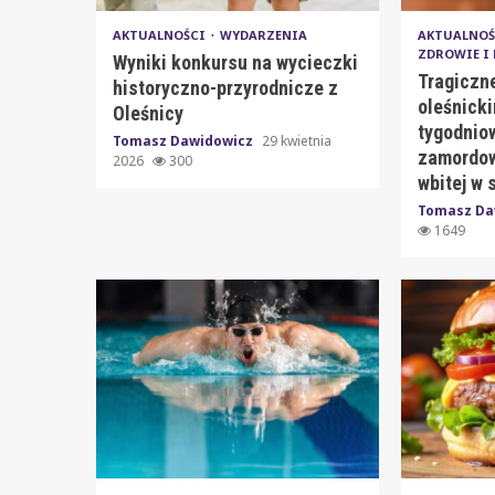
AKTUALNOŚCI
WYDARZENIA
AKTUALNO
ZDROWIE I
Wyniki konkursu na wycieczki
Tragiczn
historyczno-przyrodnicze z
oleśnicki
Oleśnicy
tygodniow
Tomasz Dawidowicz
29 kwietnia
zamordow
2026
300
wbitej w 
Tomasz Da
1649