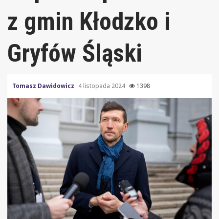
z gmin Kłodzko i
Gryfów Śląski
Tomasz Dawidowicz
4 listopada 2024
1398