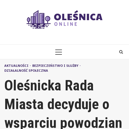
Skip
to
content
PRIMARY
MENU
AKTUALNOŚCI
BEZPIECZEŃSTWO I SŁUŻBY
DZIAŁALNOŚĆ SPOŁECZNA
Oleśnicka Rada
Miasta decyduje o
wsparciu powodzian