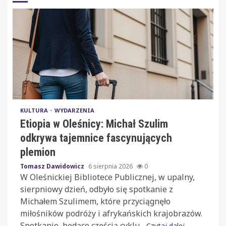
KULTURA
WYDARZENIA
Etiopia w Oleśnicy: Michał Szulim
odkrywa tajemnice fascynujących
plemion
Tomasz Dawidowicz
6 sierpnia 2026
0
W Oleśnickiej Bibliotece Publicznej, w upalny,
sierpniowy dzień, odbyło się spotkanie z
Michałem Szulimem, które przyciągnęło
miłośników podróży i afrykańskich krajobrazów.
Spotkanie, będące częścią cyklu...
Czytaj dalej