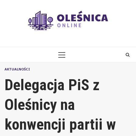
Skip
to
content
PRIMARY
MENU
AKTUALNOŚCI
Delegacja PiS z
Oleśnicy na
konwencji partii w