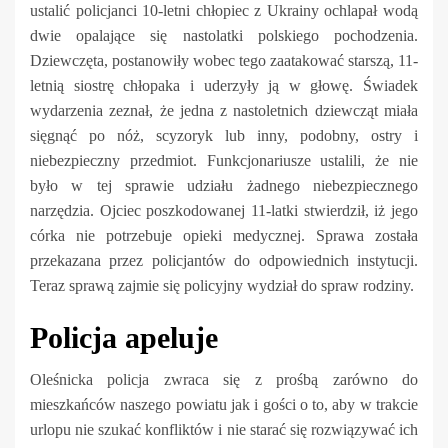
ustalić policjanci 10-letni chłopiec z Ukrainy ochlapał wodą
dwie opalające się nastolatki polskiego pochodzenia.
Dziewczęta, postanowiły wobec tego zaatakować starszą, 11-
letnią siostrę chłopaka i uderzyły ją w głowę. Świadek
wydarzenia zeznał, że jedna z nastoletnich dziewcząt miała
sięgnąć po nóż, scyzoryk lub inny, podobny, ostry i
niebezpieczny przedmiot. Funkcjonariusze ustalili, że nie
było w tej sprawie udziału żadnego niebezpiecznego
narzędzia. Ojciec poszkodowanej 11-latki stwierdził, iż jego
córka nie potrzebuje opieki medycznej. Sprawa została
przekazana przez policjantów do odpowiednich instytucji.
Teraz sprawą zajmie się policyjny wydział do spraw rodziny.
Policja apeluje
Oleśnicka policja zwraca się z prośbą zarówno do
mieszkańców naszego powiatu jak i gości o to, aby w trakcie
urlopu nie szukać konfliktów i nie starać się rozwiązywać ich