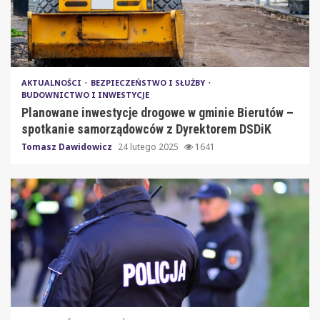
AKTUALNOŚCI
BEZPIECZEŃSTWO I SŁUŻBY
BUDOWNICTWO I INWESTYCJE
Planowane inwestycje drogowe w gminie Bierutów –
spotkanie samorządowców z Dyrektorem DSDiK
Tomasz Dawidowicz
24 lutego 2025
1641