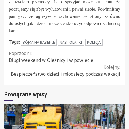
z użyciem przemocy. Lato sprzyjać może ku temu, że
poczujemy się zbyt wyluzowani i pewni siebie. Powinniśmy
pamiętać, że agresywne zachowanie ze strony zarówno
dorosłych jak i dzieci może się skończyć odpowiedzialnością
karną.
Tags:
BÓJKA NA BASENIE
NASTOLATKI
POLICJA
Continue
Poprzedni:
Długi weekend w Oleśnicy i w powiecie
Reading
Kolejny:
Bezpieczeństwo dzieci i młodzieży podczas wakacji
Powiązane wpisy