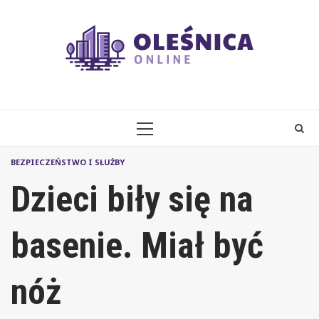
Skip
to
content
PRIMARY
MENU
BEZPIECZEŃSTWO I SŁUŻBY
Dzieci biły się na
basenie. Miał być
nóż