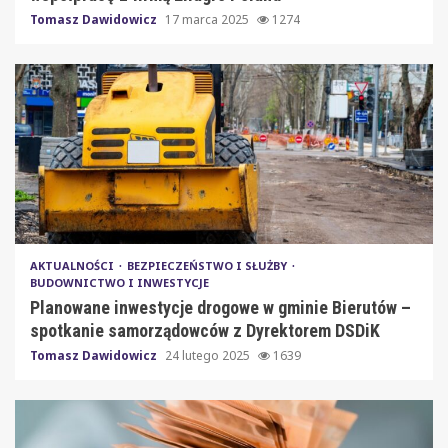
Tomasz Dawidowicz
17 marca 2025
1274
AKTUALNOŚCI
BEZPIECZEŃSTWO I SŁUŻBY
BUDOWNICTWO I INWESTYCJE
Planowane inwestycje drogowe w gminie Bierutów –
spotkanie samorządowców z Dyrektorem DSDiK
Tomasz Dawidowicz
24 lutego 2025
1639