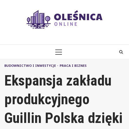
Skip
to
content
PRIMARY
MENU
BUDOWNICTWO I INWESTYCJE
PRACA I BIZNES
Ekspansja zakładu
produkcyjnego
Guillin Polska dzięki