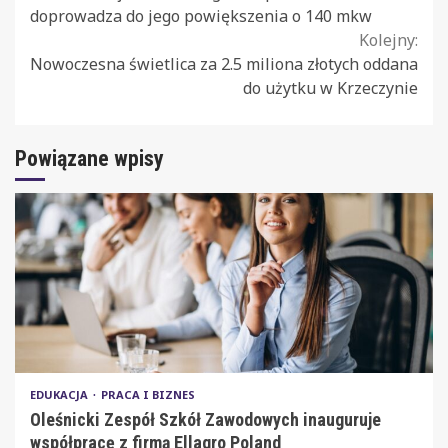
Reading
doprowadza do jego powiększenia o 140 mkw
Kolejny:
Nowoczesna świetlica za 2.5 miliona złotych oddana
do użytku w Krzeczynie
Powiązane wpisy
EDUKACJA
PRACA I BIZNES
Oleśnicki Zespół Szkół Zawodowych inauguruje
współpracę z firmą Ellagro Poland