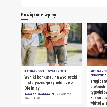
Powiązane wpisy
AKTUALNOŚCI
WYDARZENIA
AKTUALNO
ZDROWIE I
Wyniki konkursu na wycieczki
Tragiczn
historyczno-przyrodnicze z
oleśnicki
Oleśnicy
tygodniow
Tomasz Dawidowicz
29 kwietnia
zamordow
2026
303
wbitej w 