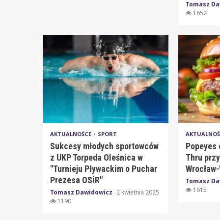
Tomasz Da
1652
AKTUALNOŚCI
SPORT
AKTUALNOŚ
Sukcesy młodych sportowców
Popeyes o
z UKP Torpeda Oleśnica w
Thru przy
"Turnieju Pływackim o Puchar
Wrocław
Prezesa OSiR"
Tomasz Da
1615
Tomasz Dawidowicz
2 kwietnia 2025
1190