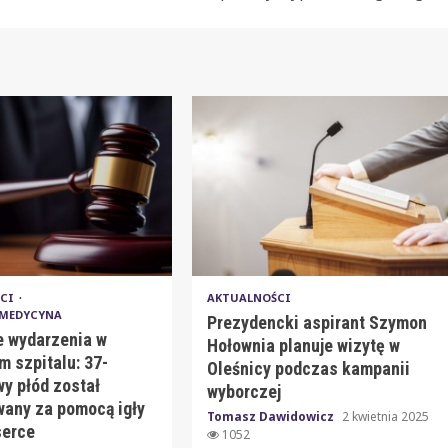
ŚCI
AKTUALNOŚCI
 MEDYCYNA
Prezydencki aspirant Szymon
e wydarzenia w
Hołownia planuje wizytę w
m szpitalu: 37-
Oleśnicy podczas kampanii
y płód został
wyborczej
any za pomocą igły
Tomasz Dawidowicz
2 kwietnia 2025
serce
1052