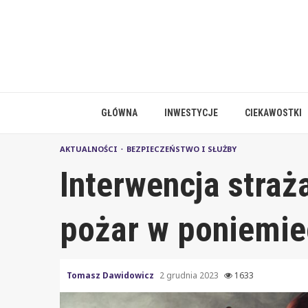
Skip
to
content
GŁÓWNA
INWESTYCJE
CIEKAWOSTKI
AKTUALNOŚCI
BEZPIECZEŃSTWO I SŁUŻBY
Interwencja straż
pożar w poniemi
Tomasz Dawidowicz
2 grudnia 2023
1633