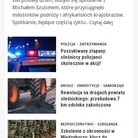
Michałem Szulimem, które przyciągnęło
miłośników podróży i afrykańskich krajobrazów.
Spotkanie, będące częścią cyklu...
Czytaj dalej
POLICJA
ZATRZYMANIA
Poszukiwany złapany:
oleśniccy policjanci
skutecznie w akcji!
DROGI
INWESTYCJE
SAMORZĄD
Rewolucja na drogach powiatu
oleśnickiego: przebudowa 7
km odcinka zakończona
BEZPIECZEŃSTWO
SZKOLENIA
Szkolenie z obronności w
Międzyborzu: klucz do