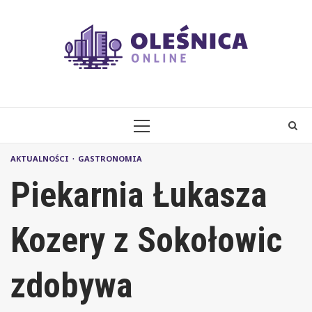
Skip
to
content
PRIMARY
MENU
AKTUALNOŚCI
GASTRONOMIA
Piekarnia Łukasza
Kozery z Sokołowic
zdobywa