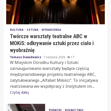
KULTURA
SZTUKA
WYDARZENIA
Twórcze warsztaty teatralne ABC w
MOKiS: odkrywanie sztuki przez ciało i
wyobraźnię
Tomasz Dawidowicz
7 sierpnia 2026
17
W Miejskim Ośrodku Kultury i Sztuki
zainaugurowano warsztaty będące częścią
międzynarodowego projektu teatralnego ABC,
zatytułowanego „Alfabet Miłości”. To inicjatywa
realizowana we współpracy z Instytutem im....
Czytaj dalej
PODATKI
ROLNICTWO