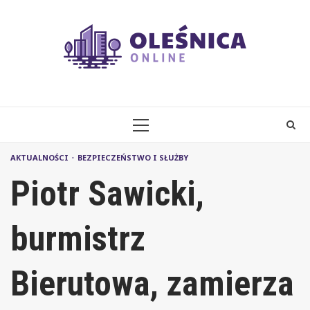
Skip
to
content
PRIMARY
MENU
AKTUALNOŚCI
BEZPIECZEŃSTWO I SŁUŻBY
Piotr Sawicki,
burmistrz
Bierutowa, zamierza