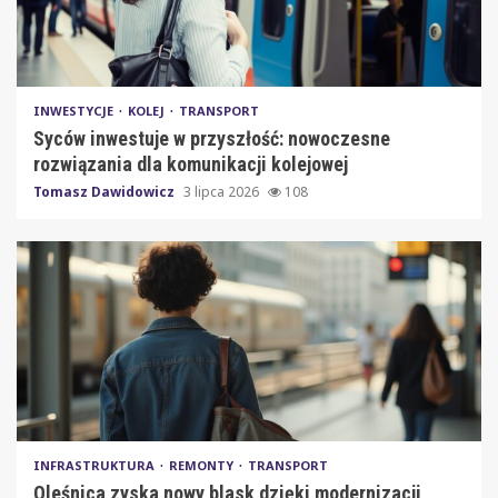
INWESTYCJE
KOLEJ
TRANSPORT
Syców inwestuje w przyszłość: nowoczesne
rozwiązania dla komunikacji kolejowej
Tomasz Dawidowicz
3 lipca 2026
108
INFRASTRUKTURA
REMONTY
TRANSPORT
Oleśnica zyska nowy blask dzięki modernizacji