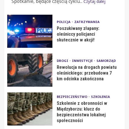
Spotkanie, będące częścią cyklu...
Czytaj dalej
POLICJA
ZATRZYMANIA
Poszukiwany złapany:
oleśniccy policjanci
skutecznie w akcji!
DROGI
INWESTYCJE
SAMORZĄD
Rewolucja na drogach powiatu
oleśnickiego: przebudowa 7
km odcinka zakończona
BEZPIECZEŃSTWO
SZKOLENIA
Szkolenie z obronności w
Międzyborzu: klucz do
bezpieczeństwa lokalnej
społeczności