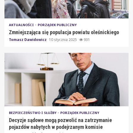
AKTUALNOŚCI
PORZĄDEK PUBLICZNY
Zmniejszająca się populacja powiatu oleśnickiego
Tomasz Dawidowicz
10 stycznia 2025
931
BEZPIECZEŃSTWO I SŁUŻBY
PORZĄDEK PUBLICZNY
Decyzje sądowe mogą pozwolić na zatrzymanie
pojazdów nabytych w podejrzanym komisie