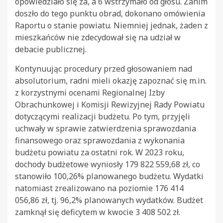
opowiedziało się za, a 6 wstrzymało od głosu. Zanim
doszło do tego punktu obrad, dokonano omówienia
Raportu o stanie powiatu. Niemniej jednak, żaden z
mieszkańców nie zdecydował się na udział w
debacie publicznej.
Kontynuując procedury przed głosowaniem nad
absolutorium, radni mieli okazję zapoznać się m.in.
z korzystnymi ocenami Regionalnej Izby
Obrachunkowej i Komisji Rewizyjnej Rady Powiatu
dotyczącymi realizacji budżetu. Po tym, przyjęli
uchwały w sprawie zatwierdzenia sprawozdania
finansowego oraz sprawozdania z wykonania
budżetu powiatu za ostatni rok. W 2023 roku,
dochody budżetowe wyniosły 179 822 559,68 zł, co
stanowiło 100,26% planowanego budżetu. Wydatki
natomiast zrealizowano na poziomie 176 414
056,86 zł, tj. 96,2% planowanych wydatków. Budżet
zamknął się deficytem w kwocie 3 408 502 zł.