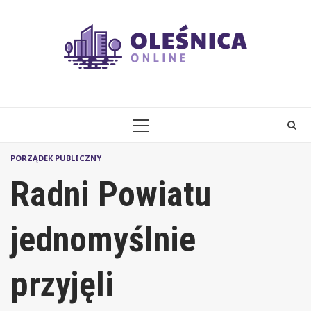
Skip
to
content
PRIMARY
MENU
PORZĄDEK PUBLICZNY
Radni Powiatu
jednomyślnie
przyjęli