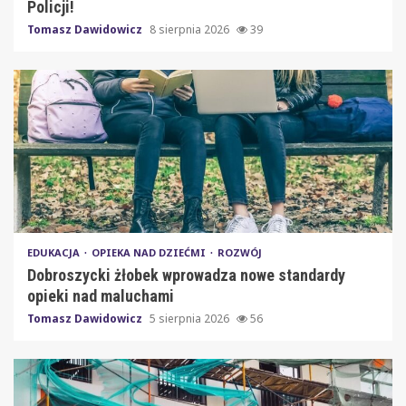
Policji!
Tomasz Dawidowicz
8 sierpnia 2026
39
EDUKACJA
OPIEKA NAD DZIEĆMI
ROZWÓJ
Dobroszycki żłobek wprowadza nowe standardy
opieki nad maluchami
Tomasz Dawidowicz
5 sierpnia 2026
56