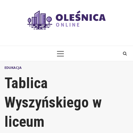
Skip
to
content
PRIMARY
MENU
EDUKACJA
Tablica
Wyszyńskiego w
liceum