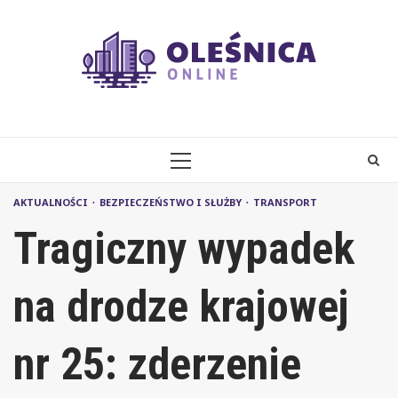
Skip
to
content
PRIMARY
MENU
AKTUALNOŚCI
BEZPIECZEŃSTWO I SŁUŻBY
TRANSPORT
Tragiczny wypadek
na drodze krajowej
nr 25: zderzenie