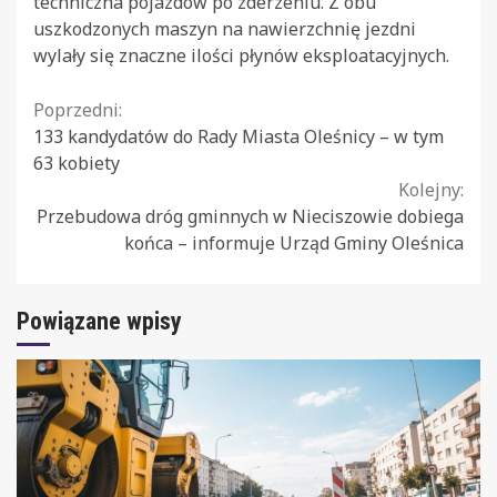
techniczna pojazdów po zderzeniu. Z obu
uszkodzonych maszyn na nawierzchnię jezdni
wylały się znaczne ilości płynów eksploatacyjnych.
Continue
Poprzedni:
133 kandydatów do Rady Miasta Oleśnicy – w tym
Reading
63 kobiety
Kolejny:
Przebudowa dróg gminnych w Nieciszowie dobiega
końca – informuje Urząd Gminy Oleśnica
Powiązane wpisy