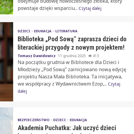
obejmuje budowę nowoczesnego żłobka, który
powstaje dzięki wsparciu...
Czytaj dalej
DZIECI
EDUKACJA
LITERATURA
Biblioteka „Pod Sową” zaprasza dzieci do
literackiej przygody z nowym projektem!
Tomasz Dawidowicz
11 grudnia 2025
413
Na początku grudnia w Bibliotece dla Dzieci i
Młodzieży „Pod Sową” zainicjowano nową edycję
projektu Nasza Mała Biblioteka. Ta inicjatywa,
we współpracy z Wydawnictwem Ezop,...
Czytaj
dalej
BEZPIECZEŃSTWO
DZIECI
EDUKACJA
Akademia Puchatka: Jak uczyć dzieci