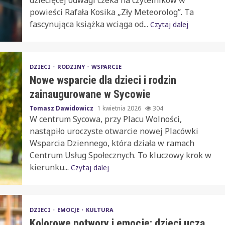
dziecięcej odwagi czeka na czytelników w
powieści Rafała Kosika „Zły Meteorolog”. Ta
fascynująca książka wciąga od...
Czytaj dalej
DZIECI
RODZINY
WSPARCIE
Nowe wsparcie dla dzieci i rodzin
zainaugurowane w Sycowie
Tomasz Dawidowicz
1 kwietnia 2026
304
W centrum Sycowa, przy Placu Wolności,
nastąpiło uroczyste otwarcie nowej Placówki
Wsparcia Dziennego, która działa w ramach
Centrum Usług Społecznych. To kluczowy krok w
kierunku...
Czytaj dalej
DZIECI
EMOCJE
KULTURA
Kolorowe potwory i emocje: dzieci uczą