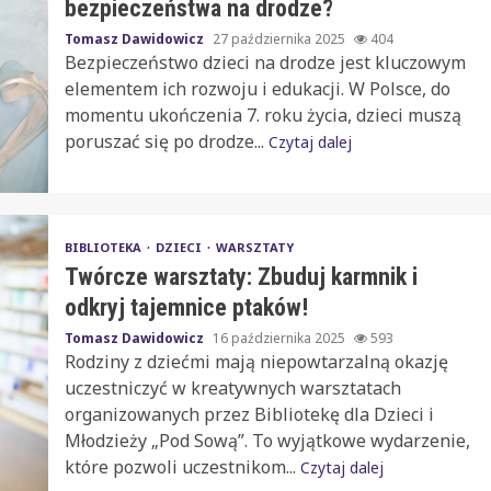
bezpieczeństwa na drodze?
Tomasz Dawidowicz
27 października 2025
404
Bezpieczeństwo dzieci na drodze jest kluczowym
elementem ich rozwoju i edukacji. W Polsce, do
momentu ukończenia 7. roku życia, dzieci muszą
poruszać się po drodze...
Czytaj dalej
BIBLIOTEKA
DZIECI
WARSZTATY
Twórcze warsztaty: Zbuduj karmnik i
odkryj tajemnice ptaków!
Tomasz Dawidowicz
16 października 2025
593
Rodziny z dziećmi mają niepowtarzalną okazję
uczestniczyć w kreatywnych warsztatach
organizowanych przez Bibliotekę dla Dzieci i
Młodzieży „Pod Sową”. To wyjątkowe wydarzenie,
które pozwoli uczestnikom...
Czytaj dalej