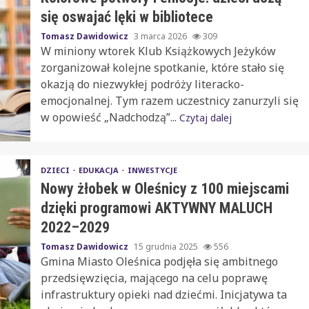
się oswajać lęki w bibliotece
Tomasz Dawidowicz
3 marca 2026
309
W miniony wtorek Klub Książkowych Jeżyków
zorganizował kolejne spotkanie, które stało się
okazją do niezwykłej podróży literacko-
emocjonalnej. Tym razem uczestnicy zanurzyli się
w opowieść „Nadchodzą”...
Czytaj dalej
DZIECI
EDUKACJA
INWESTYCJE
Nowy żłobek w Oleśnicy z 100 miejscami
dzięki programowi AKTYWNY MALUCH
2022–2029
Tomasz Dawidowicz
15 grudnia 2025
556
Gmina Miasto Oleśnica podjęła się ambitnego
przedsięwzięcia, mającego na celu poprawę
infrastruktury opieki nad dziećmi. Inicjatywa ta