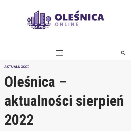
Skip
to
content
PRIMARY
MENU
AKTUALNOŚCI
Oleśnica –
aktualności sierpień
2022